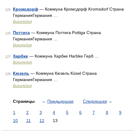
Кромсдорф
— Коммуна Кромсдорф Kromsdorf Страна
125
ГерманияГермания …
Википедия
Поттига
— Коммуна Поттига Pottiga Страна
126
ГерманияГермания …
Википедия
Харбке
— Коммуна Харбке Harbke Герб …
127
Википедия
Кюзель
— Коммуна Кюзель Küsel Страна
128
ГерманияГермания …
Википедия
Страницы
←
Предыдущая
Следующая
→
1
2
3
4
5
6
7
8
9
10
11
12
13