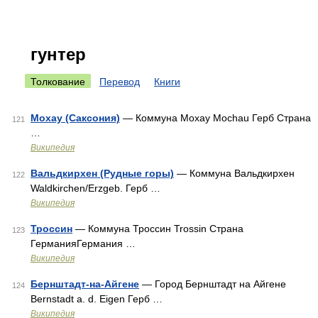
гунтер
Толкование
Перевод
Книги
Мохау (Саксония)
— Коммуна Мохау Mochau Герб Страна
121
…
Википедия
Вальдкирхен (Рудные горы)
— Коммуна Вальдкирхен
122
Waldkirchen/Erzgeb. Герб …
Википедия
Троссин
— Коммуна Троссин Trossin Страна
123
ГерманияГермания …
Википедия
Бернштадт-на-Айгене
— Город Бернштадт на Айгене
124
Bernstadt a. d. Eigen Герб …
Википедия